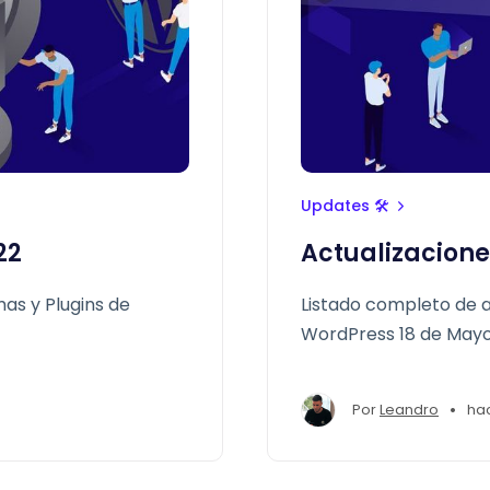
Updates 🛠
22
Actualizacione
as y Plugins de
Listado completo de a
WordPress 18 de May
•
Por
Leandro
ha