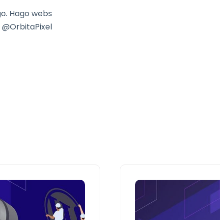
go. Hago webs
 @OrbitaPixel