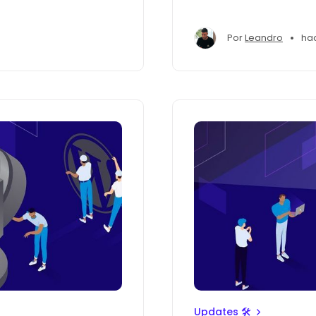
•
Por
Leandro
ha
Updates 🛠