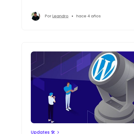
•
Por
Leandro
hace 4 años
Updates 🛠