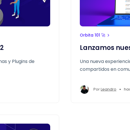
Orbita 101 🚀
22
Lanzamos nuest
as y Plugins de
Una nueva experienci
compartidos en comu
•
Por
Leandro
ha