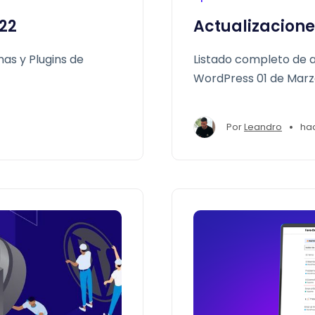
022
Actualizacione
as y Plugins de
Listado completo de a
WordPress 01 de Marz
•
Por
Leandro
ha