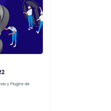
22
as y Plugins de